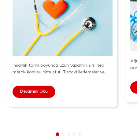
Ağı
İnsanlık tarihi boyunca uzun yaşamın sırrı hep
par
merak konusu olmuştur. Tıptaki ilerlemeler ve
sağl
teknolo...
Devamını Oku