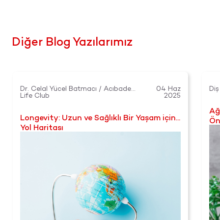
Diğer Blog Yazılarımız
Dr. Celal Yücel Batmacı / Acıbadem
04 Haz
Di
Life Club
2025
Lif
Ağ
Longevity: Uzun ve Sağlıklı Bir Yaşam için
Ön
Yol Haritası