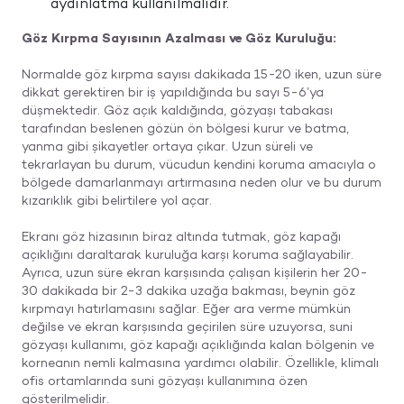
aydınlatma kullanılmalıdır.
Göz Kırpma Sayısının Azalması ve Göz Kuruluğu:
Normalde göz kırpma sayısı dakikada 15-20 iken, uzun süre
dikkat gerektiren bir iş yapıldığında bu sayı 5-6’ya
düşmektedir. Göz açık kaldığında, gözyaşı tabakası
tarafından beslenen gözün ön bölgesi kurur ve batma,
yanma gibi şikayetler ortaya çıkar. Uzun süreli ve
tekrarlayan bu durum, vücudun kendini koruma amacıyla o
bölgede damarlanmayı artırmasına neden olur ve bu durum
kızarıklık gibi belirtilere yol açar.
Ekranı göz hizasının biraz altında tutmak, göz kapağı
açıklığını daraltarak kuruluğa karşı koruma sağlayabilir.
Ayrıca, uzun süre ekran karşısında çalışan kişilerin her 20-
30 dakikada bir 2-3 dakika uzağa bakması, beynin göz
kırpmayı hatırlamasını sağlar. Eğer ara verme mümkün
değilse ve ekran karşısında geçirilen süre uzuyorsa, suni
gözyaşı kullanımı, göz kapağı açıklığında kalan bölgenin ve
korneanın nemli kalmasına yardımcı olabilir. Özellikle, klimalı
ofis ortamlarında suni gözyaşı kullanımına özen
gösterilmelidir.