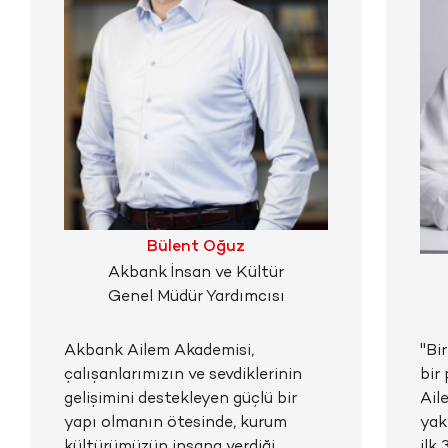
Bülent Oğuz
Akbank İnsan ve Kültür
Genel Müdür Yardımcısı
Akbank Ailem Akademisi,
"Bi
çalışanlarımızın ve sevdiklerinin
bir
gelişimini destekleyen güçlü bir
Ail
yapı olmanın ötesinde, kurum
yak
kültürümüzün insana verdiği
ilk