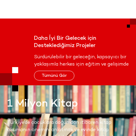
Daha İyi Bir Gelecek için
Desteklediğimiz Projeler
Sürdürülebilir bir geleceğin, kapsayıcı bir
yaklaşımla herkes için eğitim ve gelişimde
fırsat eşitliği ile sağlanacağına gönülden
Tümünü Gör
inanıyoruz. Desteklediğimiz projeleri
inceleyebilirsin.
1 Milyon Kitap
Türkiye'de çocuklara doğumdan itibaren kitap
okumanın önemini anlatmak ve evinde kitap