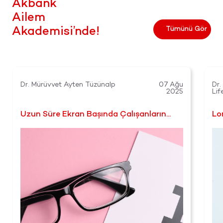
Akbank
Ailem
Tümünü Gör
Akademisi’nde!
Dr. Mürüvvet Ayten Tüzünalp
07 Ağu
Dr.
2025
Lif
Uzun Süre Ekran Başında Çalışanların
Lo
Dikkat Etmesi Gerekenler
Yo