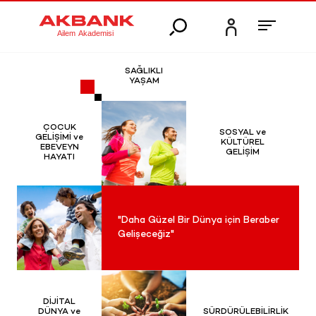
SAĞLIKLI
YAŞAM
ÇOCUK
SOSYAL ve
GELİŞİMİ ve
KÜLTÜREL
EBEVEYN
GELİŞİM
HAYATI
"Daha Güzel Bir Dünya için Beraber
Gelişeceğiz"
DİJİTAL
DÜNYA ve
SÜRDÜRÜLEBİLİRLİK