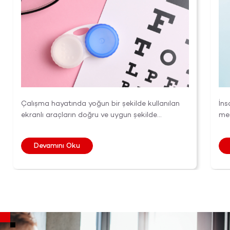
Çalışma hayatında yoğun bir şekilde kullanılan
İns
ekranlı araçların doğru ve uygun şekilde
mer
kullanılması...
tek
Devamını Oku