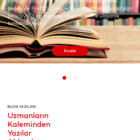
olmayan çocuklara ilk kitaplarını hediye etmek
hedefiyle Prof. Dr. Selçuk Şirin tarafından başlatılan
bir sosyal girişim projesi olup, hedefine ulaşarak
tamamlanmıştır.
İncele
BLOG YAZILARI
Uzmanların
Kaleminden
Yazılar