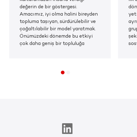
değerin de bir göstergesi.
dön
Amacımız, iyi olma halini bireyden
yet
topluma taşıyan, sürdürülebilir ve
ayr
çoğaltılabilir bir model yaratmak.
gru
Önümüzdeki dönemde bu etkiyi
şeki
çok daha geniş bir topluluğa
sos
ulaştırmayı hedefliyoruz.
ayr
ger
büt
tas
Aka
olm
kur
Tür
mod